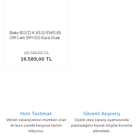
Beko BOCD K 6510 EWS 65
CM Cam SYH DG Kare Ocak
19.740,00 TL
16.589,00 TL
Hızlı Teslimat
Güvenli Alışveriş
Verilen siparişlerinizi mümkün olan
Üyelik veya sipariş aşamasında
en kısa sürede kargoya teslim
paylaştığınız kişisel bilgiler koruma
ediyoruz.
altındadır.