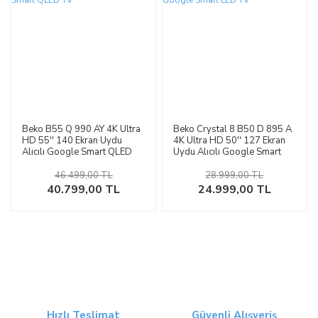
Beko B55 Q 990 AY 4K Ultra
Beko Crystal 8 B50 D 895 A
HD 55'' 140 Ekran Uydu
4K Ultra HD 50'' 127 Ekran
Alıcılı Google Smart QLED
Uydu Alıcılı Google Smart
TV
LED TV
46.499,00 TL
28.999,00 TL
40.799,00 TL
24.999,00 TL
Hızlı Teslimat
Güvenli Alışveriş