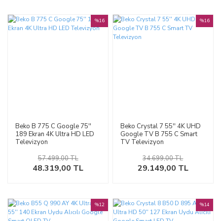
%16
%16
Beko B 775 C Google 75''
Beko Crystal 7 55'' 4K UHD
189 Ekran 4K Ultra HD LED
Google TV B 755 C Smart
Televizyon
TV Televizyon
57.499,00 TL
34.699,00 TL
48.319,00 TL
29.149,00 TL
%12
%14