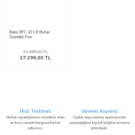
Beko BFC 431 B Buhar
Destekli Fırın
32.499,00 TL
27.299,00 TL
Hızlı Teslimat
Güvenli Alışveriş
Verilen siparişlerinizi mümkün olan
Üyelik veya sipariş aşamasında
en kısa sürede kargoya teslim
paylaştığınız kişisel bilgiler koruma
ediyoruz.
altındadır.