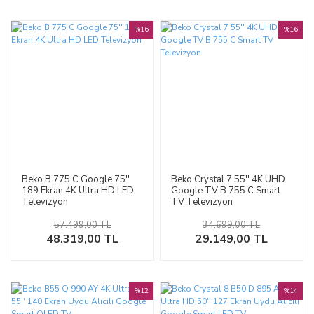
%16
%16
Beko B 775 C Google 75''
Beko Crystal 7 55'' 4K UHD
189 Ekran 4K Ultra HD LED
Google TV B 755 C Smart
Televizyon
TV Televizyon
57.499,00 TL
34.699,00 TL
48.319,00 TL
29.149,00 TL
%12
%14