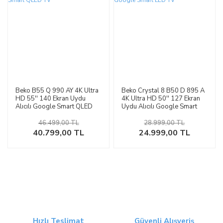
Beko B55 Q 990 AY 4K Ultra
Beko Crystal 8 B50 D 895 A
HD 55'' 140 Ekran Uydu
4K Ultra HD 50'' 127 Ekran
Alıcılı Google Smart QLED
Uydu Alıcılı Google Smart
TV
LED TV
46.499,00 TL
28.999,00 TL
40.799,00 TL
24.999,00 TL
Hızlı Teslimat
Güvenli Alışveriş