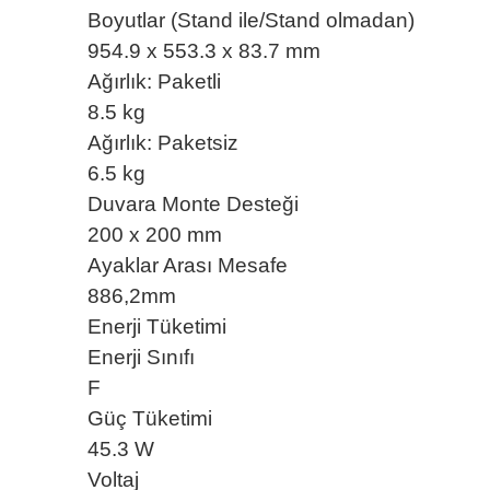
Boyutlar (Stand ile/Stand olmadan)
954.9 x 553.3 x 83.7 mm
Ağırlık: Paketli
8.5 kg
Ağırlık: Paketsiz
6.5 kg
Duvara Monte Desteği
200 x 200 mm
Ayaklar Arası Mesafe
886,2mm
Enerji Tüketimi
Enerji Sınıfı
F
Güç Tüketimi
45.3 W
Voltaj