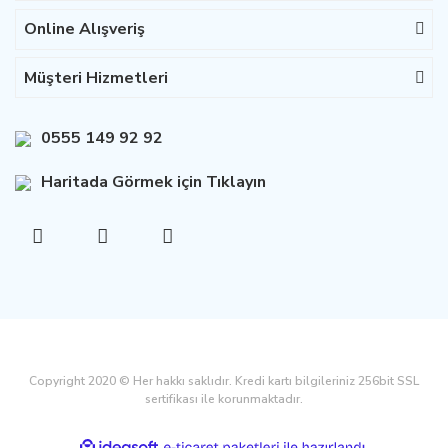
Online Alışveriş
Müşteri Hizmetleri
0555 149 92 92
Haritada Görmek için Tıklayın
Copyright 2020 © Her hakkı saklıdır. Kredi kartı bilgileriniz 256bit SSL
sertifikası ile korunmaktadır.
ile
ideasoft
e-