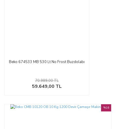
Beko 674533 MB 530 Lt No Frost Buzdolabı
70.989,00 TL
59.649,00 TL
%16