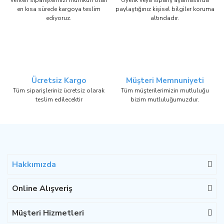
Verilen siparişlerinizi mümkün olan
Üyelik veya sipariş aşamasında
en kısa sürede kargoya teslim
paylaştığınız kişisel bilgiler koruma
ediyoruz.
altındadır.
Ücretsiz Kargo
Müşteri Memnuniyeti
Tüm siparişleriniz ücretsiz olarak
Tüm müşterilerimizin mutluluğu
teslim edilecektir
bizim mutluluğumuzdur.
Hakkımızda
Online Alışveriş
Müşteri Hizmetleri