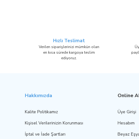
Hızlı Teslimat
Verilen siparişlerinizi mümkün olan
Üy
en kısa sürede kargoya teslim
payl
ediyoruz.
Hakkımızda
Online Al
Kalite Politikamız
Üye Girişi
Kişisel Verilerinizin Korunması
Hesabım
İptal ve İade Şartları
Beyaz Eşy