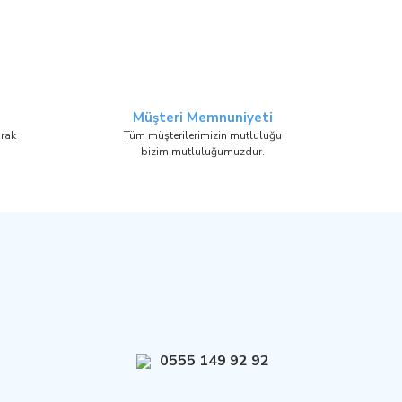
Müşteri Memnuniyeti
arak
Tüm müşterilerimizin mutluluğu
bizim mutluluğumuzdur.
0555 149 92 92