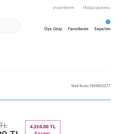
evaletlerim
Mağazalarımız
Üye Girişi
Favorilerim
Sepetim
Stok Kodu:
7639010277
 TL
4.310.00 TL
Kazanç