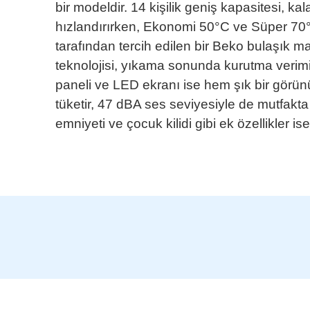
bir modeldir. 14 kişilik geniş kapasitesi, k
hızlandırırken, Ekonomi 50°C ve Süper 70°C 
tarafından tercih edilen bir Beko bulaşık m
teknolojisi, yıkama sonunda kurutma verimin
paneli ve LED ekranı ise hem şık bir görün
tüketir, 47 dBA ses seviyesiyle de mutfakt
emniyeti ve çocuk kilidi gibi ek özellikler i
Bu ürünün fiyat bilgisi, resim, ürün açıklamalarında ve diğer ko
Görüş ve önerileriniz için teşekkür ederiz.
Ürün resmi kalitesiz, bozuk veya görüntülenemiyor.
Ürün açıklamasında eksik bilgiler bulunuyor.
Ürün bilgilerinde hatalar bulunuyor.
Ürün fiyatı diğer sitelerden daha pahalı.
Bu ürüne benzer farklı alternatifler olmalı.