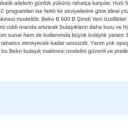
alabalık ailelerin günlük yükünü rahatça karşılar. Hızl
programları ise farklı kir seviyelerine göre ideal çö
akinesi modelidir. Beko B 600 B Şimdi Yeni özellikler
i ciddi oranda artırarak bulaşıkların daha kuru ve h
üm sunar hem de kullanımda büyük kolaylık yaratır. B 
a rahatsız etmeyecek kadar sessizdir. Yarım yük ops
se bu Beko bulaşık makinesi modelini güvenli ve pratik 
nularda yetersiz gördüğünüz noktaları öneri formunu kullanarak tarafımıza ilete
Bu ürüne ilk yorumu siz yapın!
Yorum Yaz