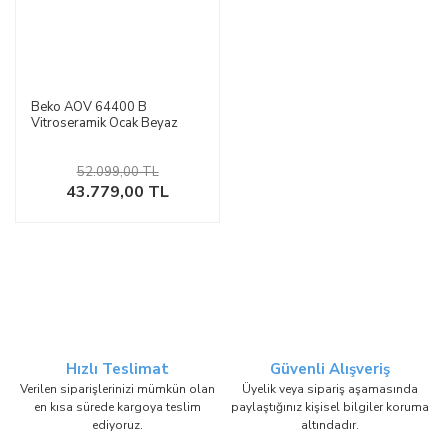
Beko AOV 64400 B
Vitroseramik Ocak Beyaz
52.099,00 TL
43.779,00 TL
Hızlı Teslimat
Güvenli Alışveriş
Verilen siparişlerinizi mümkün olan
Üyelik veya sipariş aşamasında
en kısa sürede kargoya teslim
paylaştığınız kişisel bilgiler koruma
ediyoruz.
altındadır.