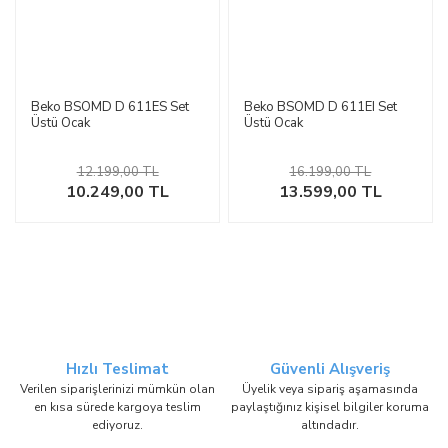
Beko BSOMD D 611ES Set
Beko BSOMD D 611EI Set
Üstü Ocak
Üstü Ocak
12.199,00 TL
16.199,00 TL
10.249,00 TL
13.599,00 TL
Hızlı Teslimat
Güvenli Alışveriş
Verilen siparişlerinizi mümkün olan
Üyelik veya sipariş aşamasında
en kısa sürede kargoya teslim
paylaştığınız kişisel bilgiler koruma
ediyoruz.
altındadır.