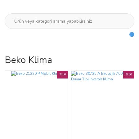
Beko Klima
%16
%16