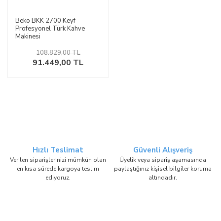
Beko BKK 2700 Keyf
Profesyonel Türk Kahve
Makinesi
108.829,00 TL
91.449,00 TL
Hızlı Teslimat
Güvenli Alışveriş
Verilen siparişlerinizi mümkün olan
Üyelik veya sipariş aşamasında
en kısa sürede kargoya teslim
paylaştığınız kişisel bilgiler koruma
ediyoruz.
altındadır.