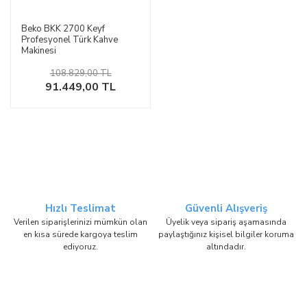
Beko BKK 2700 Keyf
Profesyonel Türk Kahve
Makinesi
108.829,00 TL
91.449,00 TL
Hızlı Teslimat
Güvenli Alışveriş
Verilen siparişlerinizi mümkün olan
Üyelik veya sipariş aşamasında
en kısa sürede kargoya teslim
paylaştığınız kişisel bilgiler koruma
ediyoruz.
altındadır.