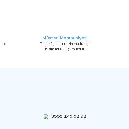
Müşteri Memnuniyeti
arak
Tüm müşterilerimizin mutluluğu
bizim mutluluğumuzdur.
0555 149 92 92