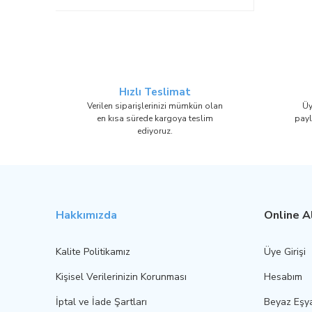
Hızlı Teslimat
Verilen siparişlerinizi mümkün olan
Üy
en kısa sürede kargoya teslim
payl
ediyoruz.
Hakkımızda
Online Al
Kalite Politikamız
Üye Girişi
Kişisel Verilerinizin Korunması
Hesabım
İptal ve İade Şartları
Beyaz Eşy