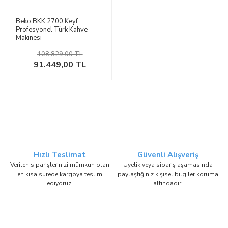
Beko BKK 2700 Keyf
Profesyonel Türk Kahve
Makinesi
108.829,00 TL
91.449,00 TL
Hızlı Teslimat
Güvenli Alışveriş
Verilen siparişlerinizi mümkün olan
Üyelik veya sipariş aşamasında
en kısa sürede kargoya teslim
paylaştığınız kişisel bilgiler koruma
ediyoruz.
altındadır.